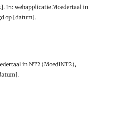
k]. In: webapplicatie Moedertaal in
d op [datum].
oedertaal in NT2 (MoedINT2),
[datum].