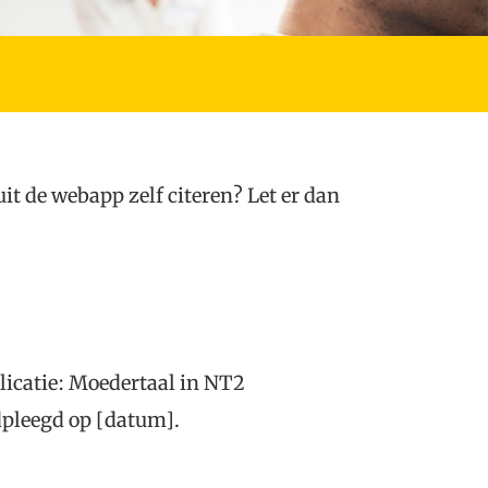
uit de webapp zelf citeren? Let er dan
licatie: Moedertaal in NT2
pleegd op [datum].